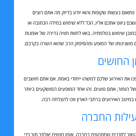
אום נעשות שקופות והוא יודע בדיוק מה אתם רוצים
אשכם ניווט אתכם אליו, הכל ללא שימוש במילה הכתובה או
כמובן שימוש בטלפתיה. בואו לחוות חוויה נדירה של אומנות
ם משנינותו של המופע ומהסיפוק הרב שהוא השרה בקרבם.
מן החושים
כמה קטעי בידור HARDCORE אשר יהפכו את האירוע שלכם למשהו ייחודי באמת. אם אתם חושבים
 של הומור, אתם טועים. זהו אחד המופעים המושקעים ביותר
ם במיטב האירועים ברחבי הארץ וזכו להצלחה רבה.
עילות החברה
שור לתכנים שמתהווים בחברה. אומן חושים יאלתר תוך כדי