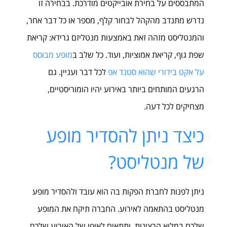
המתבססים על בחירת אובייקטים מודרכת. בבחירה זו
נדרש מתנדב מהקהל לבחור קלף, מספר או כל דבר אחר,
והמנטליסט מזהה זאת באמצעות מנטליזם גרידא: קריאת
שפת גוף, קריאת אמוציות, ועוד. כל שלב ב
מופע מבוסס
על אקט בידורי שהוא סטנד אפ
לכל דבר ועניין. גם
הרגעים המותחים ביותר באירוע יהיו הומוריסטיים,
מצחיקים לכל דעה.
כיצד ניתן להסדיר מופע
של מנטליסט?
ניתן לפנות לחברת הפקות בה הוא עובד ולהסדיר מופע
מנטליסט בהתאמה לאירוע. החברה תיקח את המופע
שלכם במלוא הרצינות, ותתאים לאופי של האירוע שלכם